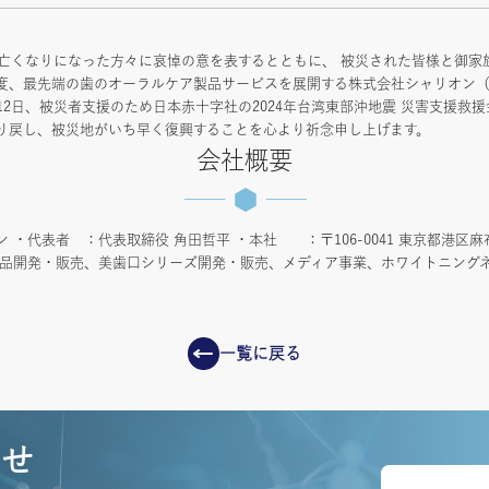
りお亡くなりになった方々に哀悼の意を表するとともに、 被災された皆様と御
度、最先端の歯のオーラルケア製品サービスを展開する株式会社シャリオン
12日、被災者支援のため日本赤十字社の2024年台湾東部沖地震 災害支援救
り戻し、被災地がいち早く復興することを心より祈念申し上げます。
会社概要
・代表者 ：代表取締役 角田哲平 ・本社 ：〒106-0041 東京都港区麻布台
品開発・販売、美歯口シリーズ開発・販売、メディア事業、ホワイトニングネッ
一覧に戻る
わせ