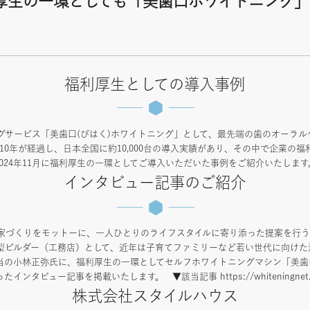
厚生の一環としても「美歯口ホワイトニング
福利厚生としての導入事例
グサービス「美歯口(びはく)ホワイトニング」として、最先端の歯のオーラル
から10年が経過し、日本全国に約10,000台の導入実績があり、その中で企業の
024年11月に福利厚生の一環としてご導入いただいた事例をご紹介いたします
インタビュー記事のご紹介
家づくりをモットーに、一人ひとりのライフスタイルに寄り添った提案を行う
型ビルダー（工務店）として、近年は子育てファミリーなど若い世代に向け
当の小林正弥氏に、福利厚生の一環としてセルフホワイトニングマシン「美歯
ビュー記事を掲載いたします。 ▼該当記事 https://whiteningnet.com/o
株式会社スタイルハウス