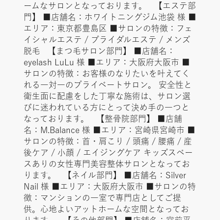
ームなサロンとなっております。 【エステ部
門】 ■店舗名：ホワイトニングジム池袋 様 ■
エリア：東京都豊島区 ■サロンの特徴：フェ
イシャルエステ / ブライダルエステ / メンズ
脱毛 【まつ毛サロン部門】 ■店舗名：
eyelash LuLu 様 ■エリア：大阪府大阪市 ■
サロンの特徴：お客様のなりたいを叶えてく
れる一対一のプライベートサロン。 安全性と
衛生面に配慮をした丁寧な施術は、サロン選
びに迷われている方にとって決め手の一つと
なっております。 【整骨院部門】 ■店舗
名：M.Balance 様 ■エリア：宮崎県宮崎市 ■
サロンの特徴：首・肩こり / 頭痛 / 腰痛 / 産
後ケア / 小顔 / エイジングケア キッズスペー
スありの女性専門美容整体サロンとなってお
ります。 【ネイル部門】 ■店舗名：Silver
Nail 様 ■エリア：大阪府大阪市 ■サロンの特
徴：マンションの一室で専門店としてご提
供。心地よいアットホームな空間となってお