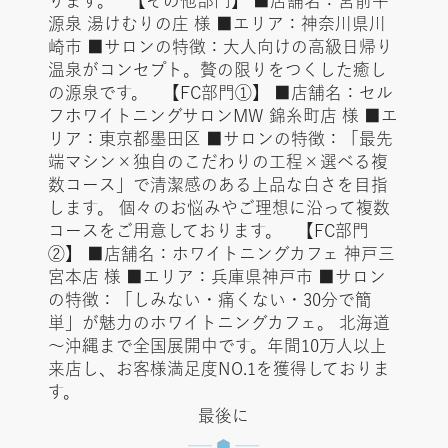
ります。 【その他部門】 ■店舗名：宮前平
源泉 湯けむりの庄 様 ■エリア：神奈川県川
崎市 ■サロンの特徴：大人向けの高級日帰り
温泉がコンセプト。贅の限りをつくした癒し
の源泉です。 【FC部門①】 ■店舗名：セル
フホワイトニングサロンMW 錦糸町店 様 ■エ
リア：東京都墨田区 ■サロンの特徴：「最先
端マシン×独自のこだわりの工程×選べる複
数コース」で清潔感のある上品な白さを目指
します。 個々のお悩みやご理想に沿って複数
コースをご用意しております。 【FC部門
②】 ■店舗名：ホワイトニングカフェ 神戸三
宮本店 様 ■エリア：兵庫県神戸市 ■サロン
の特徴：「しみない・痛くない・30分で簡
単」が魅力のホワイトニングカフェ。 北海道
～沖縄まで全国展開中です。年間10万人以上
来店し、お客様満足度NO.1を獲得しておりま
す。
最後に