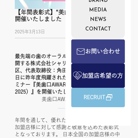
BRAND
MEDIA
【年間表彰式】“美歯口AWARD2025”を
開催いたしました
NEWS
CONTACT
2025年3月13日
お問い合わせ
最先端の歯のオーラルケア製品サービスを展
開する株式会社シャリオン（本社：東京都港
区、代表取締役：角田哲平）は、2025年3月13
加盟店希望の方
日に昨年度飛躍された加盟店様を表彰するセ
ミナー『美歯口AWARD2025（ビハクアワード
2025）』を開催いたしました。
RECRUIT
美歯口AWARDについて
年間を通して、優れた運営をおこなっている
加盟店様に対して感謝と敬意を込めた表彰式
となっております。 日本全国の加盟店様の中