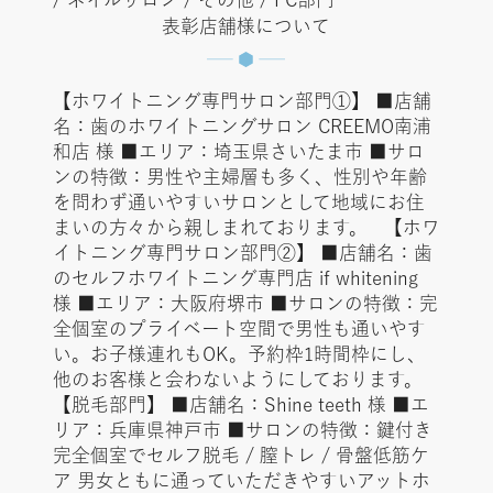
表彰店舗様について
【ホワイトニング専門サロン部門①】 ■店舗
名：歯のホワイトニングサロン CREEMO南浦
和店 様 ■エリア：埼玉県さいたま市 ■サロ
ンの特徴：男性や主婦層も多く、性別や年齢
を問わず通いやすいサロンとして地域にお住
まいの方々から親しまれております。 【ホワ
イトニング専門サロン部門②】 ■店舗名：歯
のセルフホワイトニング専門店 if whitening
様 ■エリア：大阪府堺市 ■サロンの特徴：完
全個室のプライベート空間で男性も通いやす
い。お子様連れもOK。予約枠1時間枠にし、
他のお客様と会わないようにしております。
【脱毛部門】 ■店舗名：Shine teeth 様 ■エ
リア：兵庫県神戸市 ■サロンの特徴：鍵付き
完全個室でセルフ脱毛 / 膣トレ / 骨盤低筋ケ
ア 男女ともに通っていただきやすいアットホ