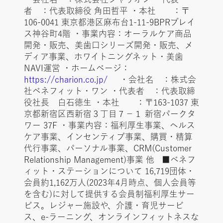
者 ：代表取締役 角田哲平 ・本社 ：〒
106-0041 東京都港区麻布台1-11-9BPRプレイ
ス神谷町4階 ・事業内容：オーラルケア商品
開発・販売、美歯口シリーズ開発・販売、メ
ディア事業、ホワイトニングネット・美歯
NAVI運営 ・ホームページ：
https://charion.co.jp/
・会社名 ：株式会
社ベネフィット・ワン ・代表者 ：代表取締
役社長 白石徳生 ・本社 ：〒163-1037 東
京都新宿区西新宿３丁目７−１ 新宿パークタ
ワー 37F ・事業内容：福利厚生事業、ヘルス
ケア事業、インセンティブ事業、購買・精算
代行事業、パーソナル事業、CRM(Customer
Relationship Management)事業 他 ■ベネフ
ィット・ステーションについて 16,719団体・
会員約1,162万人(2023年4月時点、個人会員等
を含む)に対して提供する会員制福利厚生サー
ビス。レジャー施設や、介護・育児サービ
ス、e-ラーニング、オンラインフィットネスな