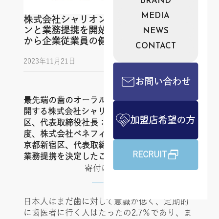
BRAND
MEDIA
株式会社シャリオン ベネフィット・ワ
ンと業務提携を開始 ～歯のオーラルケア
NEWS
から企業従業員の健康増進をサポート～
CONTACT
2023年11月21日
お問い合わせ
最先端の歯のオーラルケア製品サービスを展
開する株式会社シャリオン（本社：東京都港
加盟店希望の方
区、代表取締役社長：角田哲平）は、この
度、株式会社ベネフィット・ワン（本社：東
京都新宿区、代表取締役社長：白石 徳生）と
RECRUIT
業務提携を決定したことをお知らせします。
寄付について
日本人はまだ歯に対して意識が低く、定期的
に歯医者に行く人はたったの2.7％であり、ま