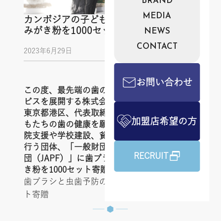
BRAND
MEDIA
カンボジアの子どもたちに歯ブラシと歯
みがき粉を1000セット寄贈しました
NEWS
CONTACT
2023年6月29日
お問い合わせ
この度、最先端の歯のオーラルケア製品サー
ビスを展開する株式会社シャリオン（本社：
東京都港区、代表取締役：角田哲平）は子ど
加盟店希望の方
もたちの歯の健康を願い、カンボジアで孤児
院支援や学校建設、貧困家族への就労支援を
行う団体、「一般財団法人 日本アジア振興財
RECRUIT
団（JAPF）」に歯ブラシと虫歯予防の歯みが
き粉を1000セット寄贈しました。
歯ブラシと虫歯予防の歯みがき粉を1000セッ
ト寄贈