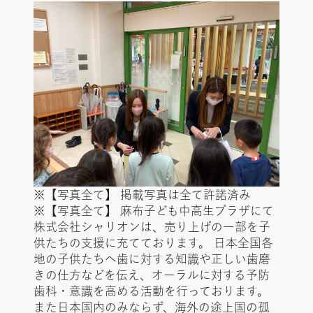
※【写真全て】 掲載写真は全て許諾済み
※【写真全て】 麻布子ども中高生プラザにて
株式会社シャリオンは、売り上げの一部を子
供たちの支援に充てております。 日本全国各
地の子供たちへ歯に対する知識や正しい歯磨
きの仕方などを伝え、オーラルに対する予防
歯科・意識を高める活動を行っております。
また日本国内のみならず、海外の途上国の孤