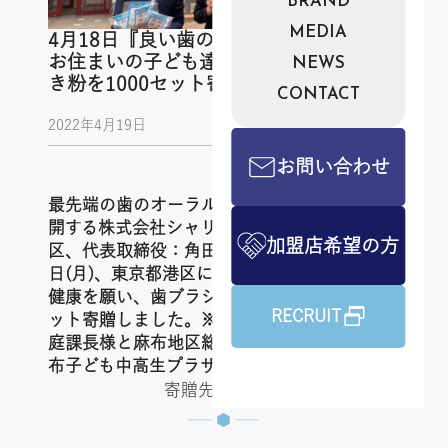
BRAND
MEDIA
4月18日『良い歯の日』に東京都港区に
お住まいの子ども達に歯ブラシと歯みが
NEWS
き粉を1000セット寄贈しました
CONTACT
2022年4月19日
お問い合わせ
最先端の歯のオーラルケア製品サービスを展
開する株式会社シャリオン（本社：東京都港
加盟店希望の方
区、代表取締役：角田哲平）は 2022年4月18
日(月)、東京都港区にお住まいのお子様の歯の
健康を願い、歯ブラシと歯みがき粉を1000セ
RECRUIT
ット寄贈しました。※【写真】港区子ども家
庭課長様と麻布地区総合支所管理課長様と麻
布子ども中高生プラザにて
寄贈先について