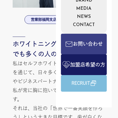
BRAND
MEDIA
NEWS
Y.Hondo
営業部福岡支店長
CONTACT
ホワイトニングを通じて、一人
お問い合わせ
でも多くの人の笑顔を作る
私はセルフホワイトニングマシンの販売
加盟店希望の方
を通じて、日々多くのサロンオーナー様
やビジネスパートナーと向き合う中で、
RECRUIT
私が常に胸に抱いている思いがありま
す。
それは、当社の「世界で一番笑顔を作ろ
う」という大きな目標です。歯が白くな