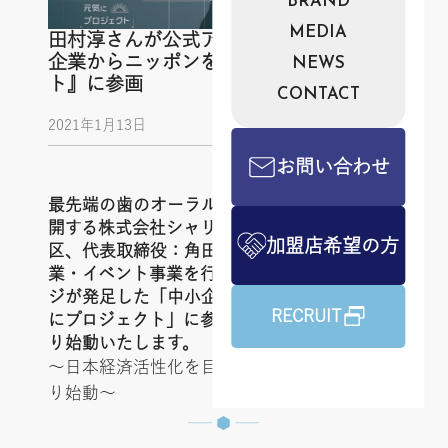
BRAND
MEDIA
田村淳さんが公式アンバサダーの『中小
企業からニッポンを元気にプロジェク
NEWS
ト』に参画
CONTACT
2021年1月13日
お問い合わせ
最先端の歯のオーラルケア製品サービスを展
開する株式会社シャリオン（本社：東京都港
加盟店希望の方
区、代表取締役：角田哲平）は 、採用支援事
業・イベント事業を行う株式会社リアステー
ジが発足した「中小企業からニッポンを元気
RECRUIT
にプロジェクト」に参画し、2021年1月13日よ
り始動いたします。
〜日本経済活性化を目指し、2021年1月13日よ
り始動〜