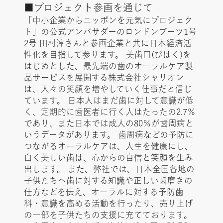
■プロジェクト参画を通じて
「中小企業からニッポンを元気にプロジェク
ト」の公式アンバサダーのロンドンブーツ1号
2号 田村淳さんと参画企業と共に日本経済活
性化を目指して参ります。 美歯口(びはく)を
はじめとした、最先端の歯のオーラルケア製
品サービスを展開する株式会社シャリオン
は、人々の笑顔を増やしていく仕事だと信じ
ています。 日本人はまだ歯に対して意識が低
く、定期的に歯医者に行く人はたったの2.7％
であり、また日本では成人の80％が歯周病と
いうデータがあります。 歯周病などの予防に
つながるオーラルケアは、人生を健康にし、
白く美しい歯は、心からの自信と笑顔を生み
出します。 また、弊社では、日本全国各地の
子供たちへ歯に対する知識や正しい歯磨きの
仕方などを伝え、オーラルに対する予防歯
科・意識を高める活動を行ったり、売り上げ
の一部を子供たちの支援に充てております。