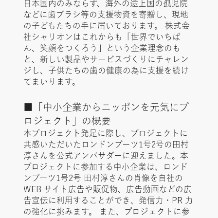
日本国内のみならず、海外の途上国の孤児院
などに歯ブラシ等の支援物資を寄贈し、現地
の子どもたちの手に届いております。 株式会
社シャリオンはこれからも「世界でいちば
ん、笑顔をつくろう」という企業理念のも
と、新しい製品やサービスづくりにチャレン
ジし、子供たちの歯の健康の為に支援を続け
てまいります。
■「中小企業からニッポンを元気にプ
ロジェクト」の概要
本プロジェクト発足に際し、プロジェクトに
共感いただいたロンドンブーツ1号2号の田村
淳さんを公式アンバサダーに迎えました。本
プロジェクトに参加する中小企業は、ロンド
ンブーツ1号2号 田村淳さんの肖像を自社の
WEB サイト広告や販促物、広告動画などの広
告宣伝に利用することができ、発信力・PR 力
の強化に挑みます。 また、プロジェクトに参