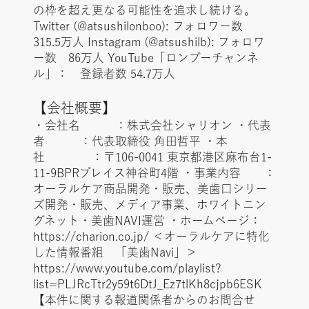
の枠を超え更なる可能性を追求し続ける。
Twitter (@atsushilonboo): フォロワー数
315.5万人 Instagram (@atsushilb): フォロワ
ー数 86万人 YouTube「ロンブーチャンネ
ル」： 登録者数 54.7万人
【会社概要】
・会社名 ：株式会社シャリオン ・代表
者 ：代表取締役 角田哲平 ・本
社 ：〒106-0041 東京都港区麻布台1-
11-9BPRプレイス神谷町4階 ・事業内容 ：
オーラルケア商品開発・販売、美歯口シリー
ズ開発・販売、メディア事業、ホワイトニン
グネット・美歯NAVI運営 ・ホームページ：
https://charion.co.jp/ ＜オーラルケアに特化
した情報番組 「美歯Navi」＞
https://www.youtube.com/playlist?
list=PLJRcTtr2y59t6DtJ_Ez7tlKh8cjpb6ESK
【本件に関する報道関係者からのお問合せ