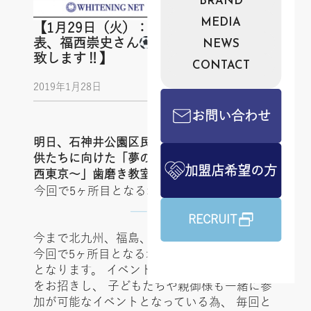
BRAND
MEDIA
【1月29日（火）：サッカー元日本代
表、福西崇史さん
と歯磨き教室を実施
NEWS
致します‼】
CONTACT
2019年1月28日
お問い合わせ
明日、石神井公園区民交流センターにて、 子
供たちに向けた「夢の教室～1White1Smile in
加盟店希望の方
西東京～」歯磨き教室を実施致します
今回で5ヶ所目となる地域での歯磨き教室実施
RECRUIT
今まで北九州、福島、佐賀、横浜、東京と、
今回で5ヶ所目となる地域での歯磨き教室実施
となります。 イベントの際は毎回特別ゲスト
をお招きし、 子どもたちや親御様も一緒に参
加が可能なイベントとなっている為、 毎回と