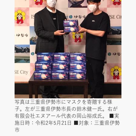
写真は三重県伊勢市にマスクを寄贈する様
子。左が三重県伊勢市長の鈴木健一氏。右が
有限会社エヌアール代表の岡山裕成氏。 ■実
施⽇時：令和2年5月21日 ■対象：三重県伊勢
市