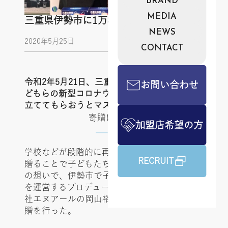
BRAND
MEDIA
三重県伊勢市に1万枚のマスクを寄付
NEWS
2020年5月25日
CONTACT
令和2年5月21日、三重県伊勢市において、子
お問い合わせ
どもらの新型コロナウイルス感染症対策に役
立ててもらおうとマスクを1万枚寄贈した。
寄贈に関して
加盟店希望の方
学校などが段階的に再開される中、マスクを
RECRUIT
贈ることで子どもたちの不安を和らげたいと
の想いで、伊勢市で子供ダンススタジオなど
を運営するプロデュース会社である、有限会
社エヌアールの岡山裕成社長の協力を得て寄
贈を行った。