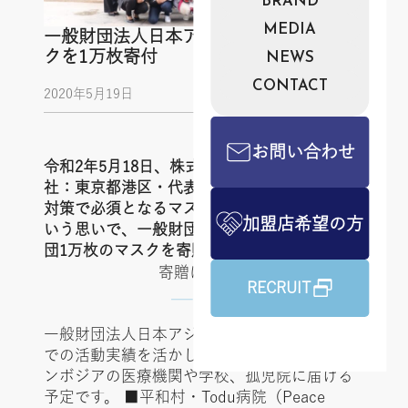
BRAND
MEDIA
一般財団法人日本アジア振興財団へマス
クを1万枚寄付
NEWS
CONTACT
2020年5月19日
お問い合わせ
令和2年5月18日、株式会社シャリオン（本
社：東京都港区・代表：角田哲平）が感染症
対策で必須となるマスクを各国に届けたいと
加盟店希望の方
いう思いで、一般財団法人日本アジア振興財
団1万枚のマスクを寄贈した。
寄贈に関して
RECRUIT
一般財団法人日本アジア振興財団は、これま
での活動実績を活かし、下記のベトナム・カ
ンボジアの医療機関や学校、孤児院に届ける
予定です。
■平和村・Todu病院（Peace