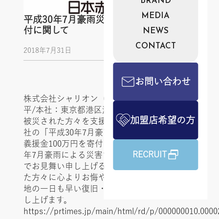
BRAND
MEDIA
平成30年7月豪雨災害に対する義援金寄
付に関して
NEWS
CONTACT
2018年7月31日
お問い合わせ
株式会社シャリオン（代表取締役：角田 哲
平/本社：東京都港区海岸）は、 この災害で
加盟店希望の方
被災された方々を支援するため、 日本赤十字
社の「平成30年7月豪雨災害義援金」を通して
義援金100万円を寄付いたしました。 平成30
RECRUIT
年7月豪雨による災害で被災された皆様に謹ん
でお見舞い申し上げるとともに、 亡くなられ
た方々に心よりお悔やみ申し上げます。 被災
地の一日も早い復旧・復興を心よりお祈り申
し上げます。
https://prtimes.jp/main/html/rd/p/000000010.0000